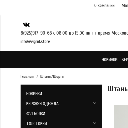
VK-RTRG-346206-gjaxr
О компании
Маг
8(925)917-90-68 с 08.00 до 15.00 пн-пт время Москов
info@vigrid.store
НОВИНКИ
ВЕ
Главная
Штаны/Шорты
Штан
НОВИНКИ
ВЕРХНЯЯ ОДЕЖДА
Ветровки
ФУТБОЛКИ
ТОЛСТОВКИ
Демисезон