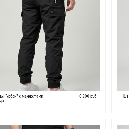
ы "Урбан" с манжетами
6 200 руб
Шта
ые