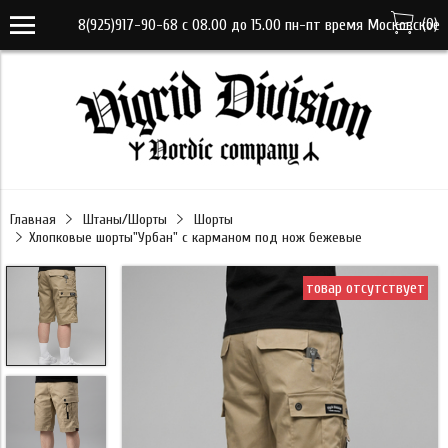
(
0
)
8(925)917-90-68 с 08.00 до 15.00 пн-пт время Московское
VK-RTRG-346206-gjaxr
Главная
Штаны/Шорты
Шорты
Хлопковые шорты"Урбан" с карманом под нож бежевые
товар отсутствует