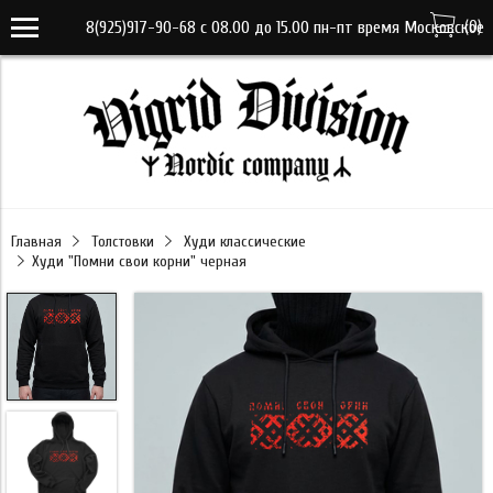
(
0
)
8(925)917-90-68 с 08.00 до 15.00 пн-пт время Московское
VK-RTRG-346206-gjaxr
Главная
Толстовки
Худи классические
Худи "Помни свои корни" черная